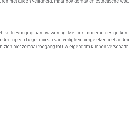
en niet alleen veiligheid, maar ook gemak en esthetische waa
elijke toevoeging aan uw woning. Met hun moderne design kunn
en zij een hoger niveau van veiligheid vergeleken met andere
n zich niet zomaar toegang tot uw eigendom kunnen verschaffe
 garagedeuren is hun gebruiksgemak. Ze zijn eenvoudig te bed
u uw garage snel openen en sluiten zonder veel inspanning. 
 wordt verminderd.
derhoud
. De hoogwaardige materialen en geavanceerde technologie zor
constructie en robuuste mechanisme, zullen ze zelfs de zwaar
oor u tijd en geld bespaart.