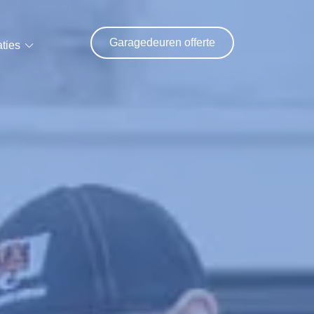
Garagedeuren offerte
ties