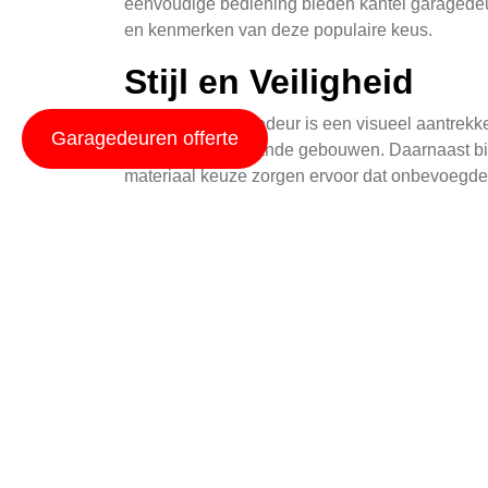
eenvoudige bediening bieden kantel garagedeur
en kenmerken van deze populaire keus.
Stijl en Veiligheid
Een kantel garagedeur is een visueel aantrekk
Garagedeuren offerte
nieuwe als bestaande gebouwen. Daarnaast bied
materiaal keuze zorgen ervoor dat onbevoegde
Gemak en Bediening
Eén van de belangrijkste voordelen van kantel
via een handmatig mechanisme. Hierdoor kunt 
sluitfunctie, waardoor de kans op vergetelheid
Duurzaamheid en On
Kantel garagedeuren zijn gebouwd om te duren
kunnen functioneren. Met hun weerbestendige 
Bovendien vereisen zij weinig onderhoud, waard