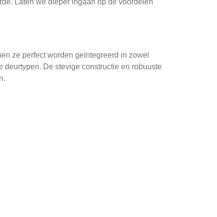
rde. Laten we dieper ingaan op de voordelen
en ze perfect worden geïntegreerd in zowel
 deurtypen. De stevige constructie en robuuste
n.
ienen met behulp van een afstandsbediening of
Daarnaast hebben ze vaak een automatische
gen ervoor dat zij jarenlang probleemloos
ste weersomstandigheden doorstaan.