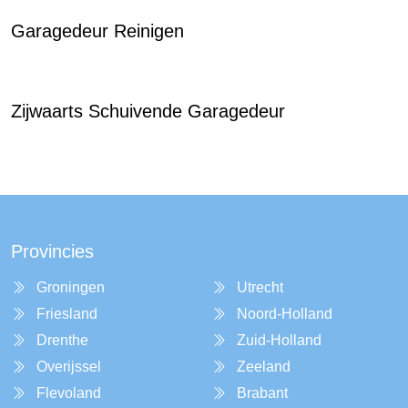
Garagedeur Reinigen
Zijwaarts Schuivende Garagedeur
Provincies
Groningen
Utrecht
Friesland
Noord-Holland
Drenthe
Zuid-Holland
Overijssel
Zeeland
Flevoland
Brabant